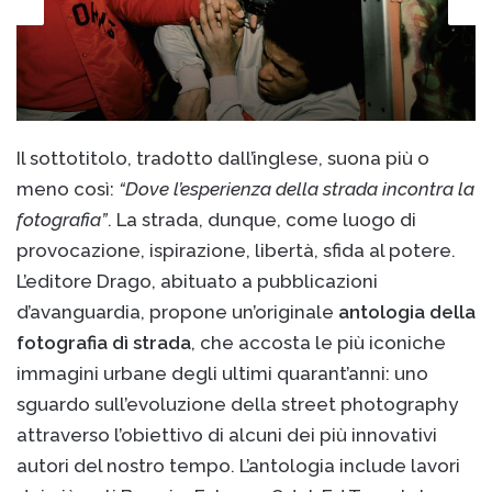
n
'
e
m
a
i
Il sottotitolo, tradotto dall’inglese, suona più o
l
meno così:
“Dove l’esperienza della strada incontra la
fotografia”
. La strada, dunque, come luogo di
provocazione, ispirazione, libertà, sfida al potere.
L’editore Drago, abituato a pubblicazioni
d’avanguardia, propone un’originale
antologia della
fotografia dì strada
, che accosta le più iconiche
immagini urbane degli ultimi quarant’anni: uno
sguardo sull’evoluzione della street photography
attraverso l’obiettivo di alcuni dei più innovativi
autori del nostro tempo. L’antologia include lavori