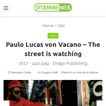
Menu
Home
/
Libri
Libri
Paulo Lucas von Vacano – The
street is watching
2017 - 440 pag - Drago Publishing
Francesco Costa
I
11 Giugno 2018
Meno di un minuto di lettura
n
v
i
a
u