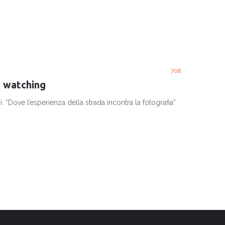
708
s watching
ì: “Dove l’esperienza della strada incontra la fotografia”.