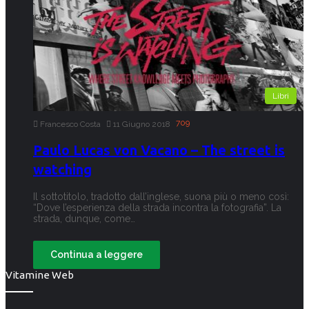
Libri
709
Francesco Costa
11 Giugno 2018
Paulo Lucas von Vacano – The street is
watching
Il sottotitolo, tradotto dall’inglese, suona più o meno così:
“Dove l’esperienza della strada incontra la fotografia”. La
strada, dunque, come…
Continua a leggere
Vitamine Web