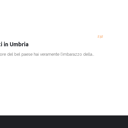
232
ti in Umbria
 cuore del bel paese hai veramente l’imbarazzo della…