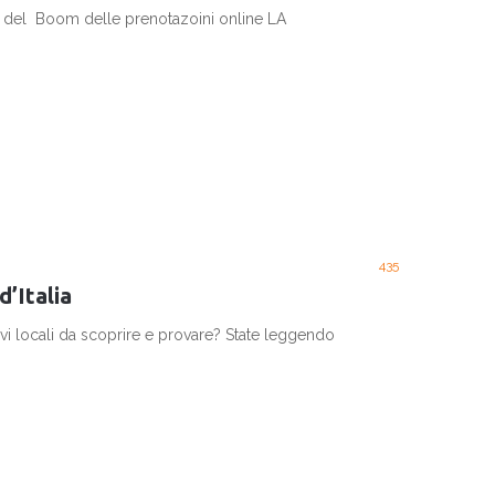
a del Boom delle prenotazoini online LA
435
d’Italia
uovi locali da scoprire e provare? State leggendo