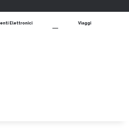
Barra laterale
nti Elettronici
Cucina & Cibo
Viaggi