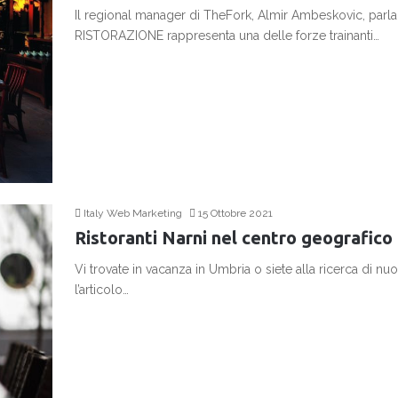
Il regional manager di TheFork, Almir Ambeskovic, parl
RISTORAZIONE rappresenta una delle forze trainanti…
Continua a leggere
Italy Web Marketing
15 Ottobre 2021
Ristoranti Narni nel centro geografico 
Vi trovate in vacanza in Umbria o siete alla ricerca di n
l’articolo…
Continua a leggere