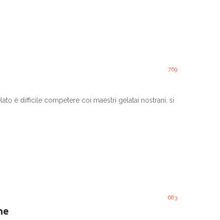
769
ato è difficile competere coi maestri gelatai nostrani, si
683
ine