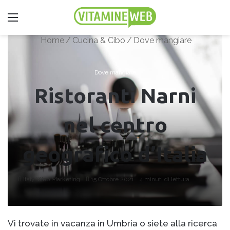
Menu
Home
/
Cucina & Cibo
/
Dove mangiare
Dove mangiare
Ristoranti Narni
nel centro
geografico d’Italia
Italy Web Marketing
Invia
15 Ottobre 2021
4 minuti di lettura
un'email
Vi trovate in vacanza in Umbria o siete alla ricerca