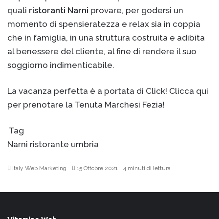
quali
ristoranti Narni
provare, per godersi un
momento di spensieratezza e relax sia in coppia
che in famiglia, in una struttura costruita e adibita
al benessere del cliente, al fine di rendere il suo
soggiorno indimenticabile.
La vacanza perfetta è a portata di Click!
Clicca qui
per prenotare la Tenuta Marchesi Fezia!
Tag
Narni
ristorante
umbria
Italy Web Marketing
I
15 Ottobre 2021
4 minuti di lettura
n
v
i
a