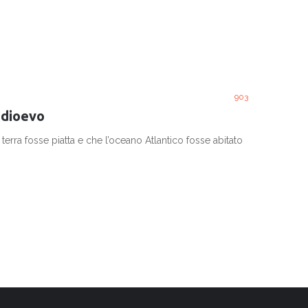
903
edioevo
erra fosse piatta e che l’oceano Atlantico fosse abitato