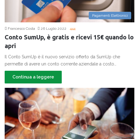
Pagamenti Elettronici
Francesco Costa
26 Luglio 2022
444
Conto SumUp, è gratis e ricevi 15€ quando lo
apri
Il Conto SumUp è il nuovo servizio offerto da SumUp che
permette di avere un conto corrente aziendale a costo…
Continua a leggere