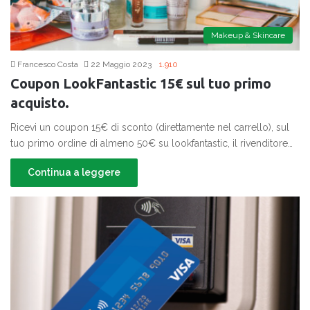
Makeup & Skincare
Francesco Costa
22 Maggio 2023
1.910
Coupon LookFantastic 15€ sul tuo primo
acquisto.
Ricevi un coupon 15€ di sconto (direttamente nel carrello), sul
tuo primo ordine di almeno 50€ su lookfantastic, il rivenditore…
Continua a leggere