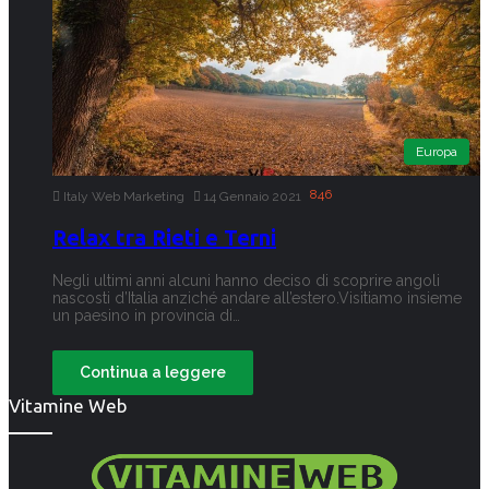
Europa
846
Italy Web Marketing
14 Gennaio 2021
Relax tra Rieti e Terni
Negli ultimi anni alcuni hanno deciso di scoprire angoli
nascosti d’Italia anziché andare all’estero.Visitiamo insieme
un paesino in provincia di…
Continua a leggere
Vitamine Web