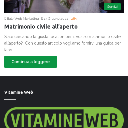
Servizi
Italy Web Marketing
17 Giugno 2021
285
Matrimonio civile all’aperto
State cercando la giusta location per il vostro matrimonio civile
all’aperto? Con questo articolo vogliamo fornirvi una guida per
farvi…
Continua a leggere
Vitamine Web