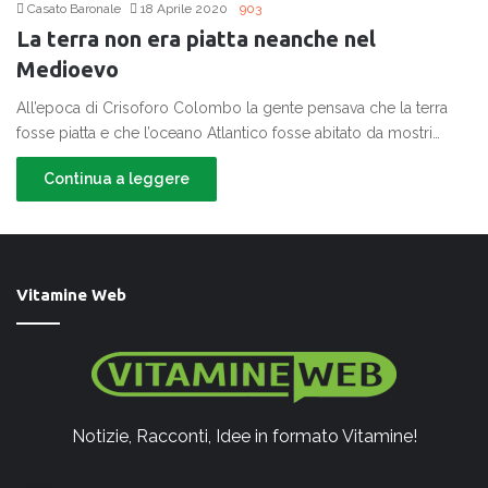
Casato Baronale
18 Aprile 2020
903
La terra non era piatta neanche nel
Medioevo
All’epoca di Crisoforo Colombo la gente pensava che la terra
fosse piatta e che l’oceano Atlantico fosse abitato da mostri…
Continua a leggere
Vitamine Web
Notizie, Racconti, Idee in formato Vitamine!