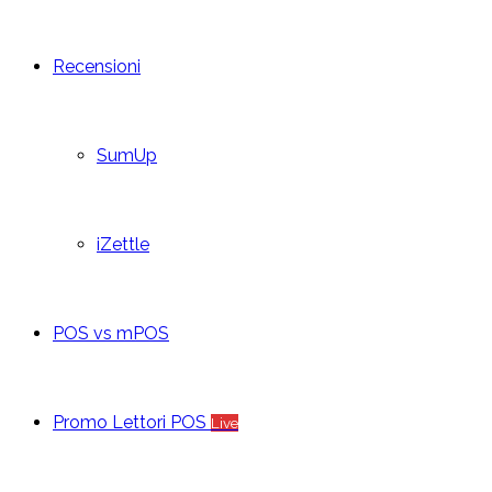
Recensioni
SumUp
iZettle
POS vs mPOS
Promo Lettori POS
Live