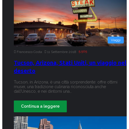
Viaggi
5.505
Francesco Costa
11 Settembre 2018
Tucson, Arizona, Stati Uniti, un viaggio nel
deserto
Tucson, in Arizona, è una città sorprendente: offre ottimi
musei, una tradizione culinaria riconosciuta anche
dall’Unesco, e nei dintorni una…
Continua a leggere