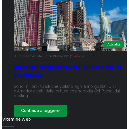
Attualità
22.292
Francesco Costa
16 Ottobre 2017
Abitudini degli americani: 50 cose che vi
stupiranno
Sono milioni i turisti che visitano ogni anno gli Stati Uniti
d’America attratti dalla cultura cosmopolita del Paese, dal
melting…
Continua a leggere
Vitamine Web