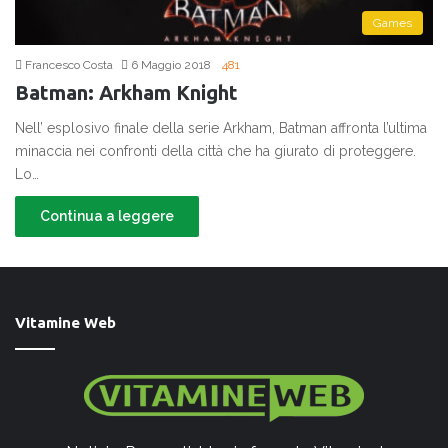
Games
Francesco Costa
6 Maggio 2018
481
Batman: Arkham Knight
Nell’ esplosivo finale della serie Arkham, Batman affronta l’ultima
minaccia nei confronti della città che ha giurato di proteggere.
Lo…
Continua a leggere
Vitamine Web