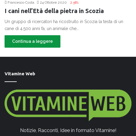
Francesco Costa
24 Ottobre 2020
2.581
I cani nell’Età della pietra in Scozia
Un gruppo di ricercatori ha ricostruito in Scozia la testa di un
cane di 4.500 anni fa, un animale che…
Continua a leggere
Vitamine Web
Notizie, Racconti, Idee in formato Vitamine!