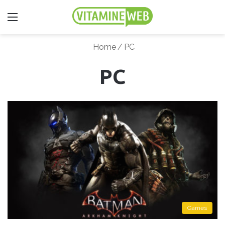
Menu
Home
/
PC
PC
Games