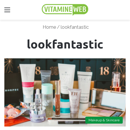
Menu
Home
/
lookfantastic
lookfantastic
Makeup & Skincare