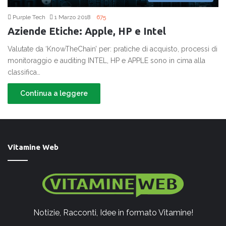
Purple Tech
1 Marzo 2018
675
Aziende Etiche: Apple, HP e Intel
Valutate da ‘KnowTheChain’ per: pratiche di acquisto, processi di
monitoraggio e auditing INTEL, HP e APPLE sono in cima alla
classifica…
Continua a leggere
Vitamine Web
Notizie, Racconti, Idee in formato Vitamine!