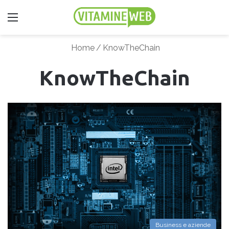
Menu
Home
/
KnowTheChain
KnowTheChain
Business e aziende