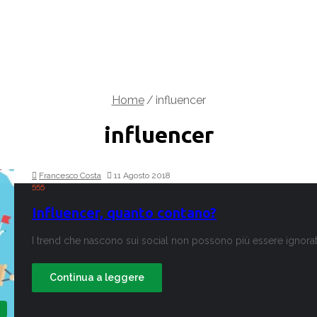
Home
/
influencer
influencer
Francesco Costa
11 Agosto 2018
555
Influencer, quanto contano?
I trend che nascono sui social non possono più essere ignora
Continua a leggere