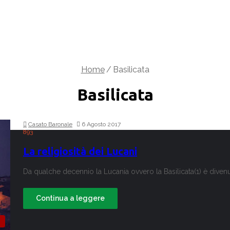
Home
/
Basilicata
Basilicata
Casato Baronale
6 Agosto 2017
893
La religiosità dei Lucani
Da qualche decennio la Lucania ovvero la Basilicata(1) è divenu
Continua a leggere