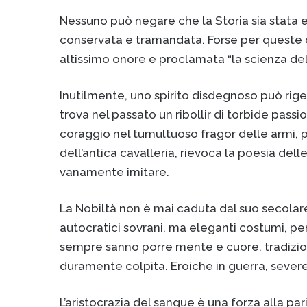
Nessuno può negare che la Storia sia stata ed
conservata e tramandata. Forse per queste cir
altissimo onore e proclamata “la scienza dell
Inutilmente, uno spirito disdegnoso può riget
trova nel passato un ribollir di torbide pass
coraggio nel tumultuoso fragor delle armi, pa
dell’antica cavalleria, rievoca la poesia del
vanamente imitare.
La Nobiltà non è mai caduta dal suo secolare 
autocratici sovrani, ma eleganti costumi, pe
sempre sanno porre mente e cuore, tradizion
duramente colpita. Eroiche in guerra, severe
L’aristocrazia del sangue è una forza alla p