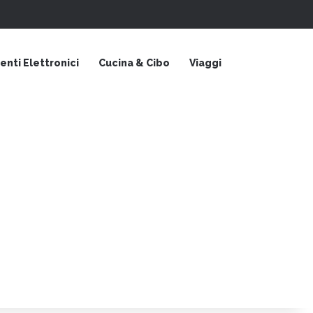
Barra laterale
nti Elettronici
Cucina & Cibo
Viaggi