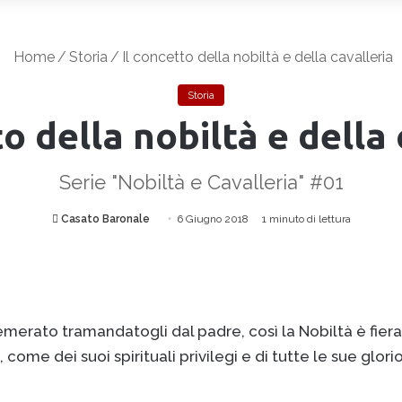
Home
/
Storia
/
Il concetto della nobiltà e della cavalleria
Storia
to della nobiltà e della 
Serie "Nobiltà e Cavalleria" #01
Casato Baronale
I
6 Giugno 2018
1 minuto di lettura
n
v
i
a
u
merato tramandatogli dal padre, così la Nobiltà è fiera
n
, come dei suoi spirituali privilegi e di tutte le sue glo
'
e