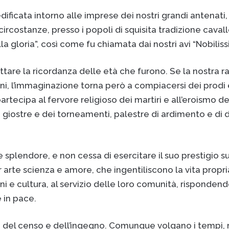
m
ificata intorno alle imprese dei nostri grandi antenati, 
a
costanze, presso i popoli di squisita tradizione cavalle
i
a gloria”, così come fu chiamata dai nostri avi “Nobilis
l
tare la ricordanza delle età che furono. Se la nostra r
ioni, l’immaginazione torna però a compiacersi dei prodi 
rtecipa al fervore religioso dei martiri e all’eroismo d
le giostre e dei torneamenti, palestre di ardimento e di 
splendore, e non cessa di esercitare il suo prestigio sui
r arte scienza e amore, che ingentiliscono la vita propr
i e cultura, al servizio delle loro comunità, risponden
 in pace.
ari del censo e dell’ingegno. Comunque volgano i tempi,