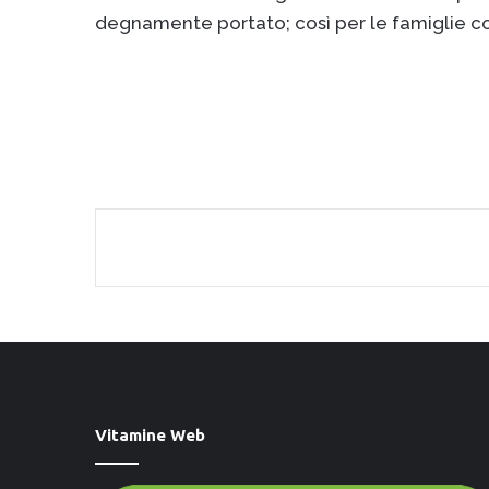
degnamente portato; così per le famiglie come 
Facebook
X
LinkedIn
Condividi via email
Stampa
Vitamine Web