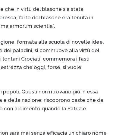
e che in virtù del blasone sia stata
resca, l’arte del blasone era tenuta in
sima armorum scientia”.
agione, formata alla scuola di novelle idee,
e dei paladini, si commuove alla virtù del
ei lontani Crociati, commemora i fasti
destrezza che oggi, forse, si vuole
 popoli. Questi non ritrovano più in essa
ia e della nazione; riscoprono caste che da
do con ardimento quando la Patria è
 non sarà mai senza efficacia un chiaro nome