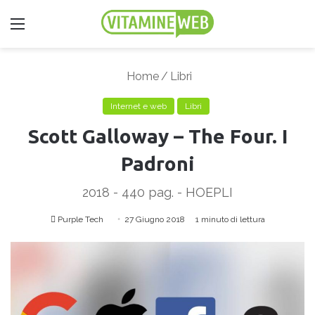
Menu
Home
/
Libri
Internet e web
Libri
Scott Galloway – The Four. I
Padroni
2018 - 440 pag. - HOEPLI
Purple Tech
I
27 Giugno 2018
1 minuto di lettura
n
v
i
a
u