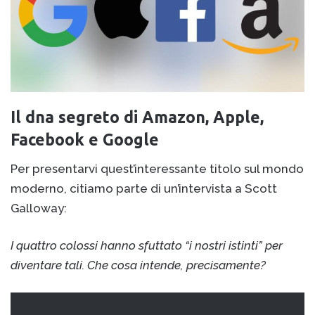
n
'
e
m
a
i
l
Il dna segreto di Amazon, Apple,
Facebook e Google
Per presentarvi quest’interessante titolo sul mondo
moderno, citiamo parte di un’intervista a Scott
Galloway:
I quattro colossi hanno sfuttato “i nostri istinti” per
diventare tali. Che cosa intende, precisamente?