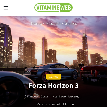
Menu
Home
/
Attualità
/
Games
Games
Forza Horizon 3
Francesco Costa
Invia
23 Novembre 2017
un'email
Meno di un minuto di lettura