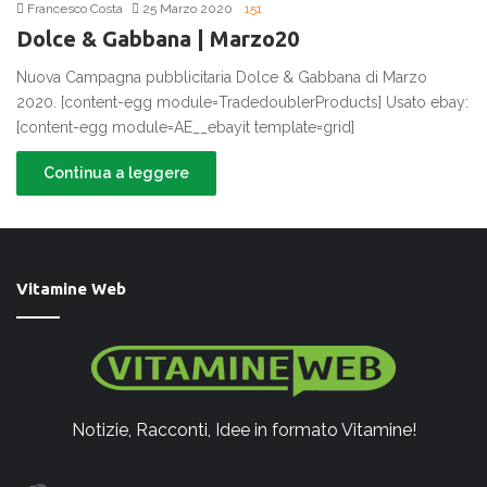
Francesco Costa
25 Marzo 2020
151
Dolce & Gabbana | Marzo20
Nuova Campagna pubblicitaria Dolce & Gabbana di Marzo
2020. [content-egg module=TradedoublerProducts] Usato ebay:
[content-egg module=AE__ebayit template=grid]
Continua a leggere
Vitamine Web
Notizie, Racconti, Idee in formato Vitamine!